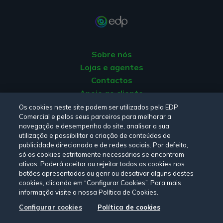
Sobre nós
Lojas e agentes
Contactos
Apoio ao cliente
Origem da energia
Os cookies neste site podem ser utilizados pela EDP
Comercial e pelos seus parceiros para melhorar a
Livro de reclamações
navegação e desempenho do site, analisar a sua
utilização e possibilitar a criação de conteúdos de
publicidade direcionada e de redes sociais. Por defeito,
Consulte a nossa
Política de privacidade,
Política de cookies
,
só os cookies estritamente necessários se encontram
Termos e Condições
e
Declaração de Acessibilidade.
ativos. Poderá aceitar ou rejeitar todos os cookies nos
botões apresentados ou gerir ou desativar alguns destes
cookies, clicando em “Configurar Cookies”. Para mais
informação visite a nossa Política de Cookies.
Siga-nos:
Configurar cookies
Política de cookies