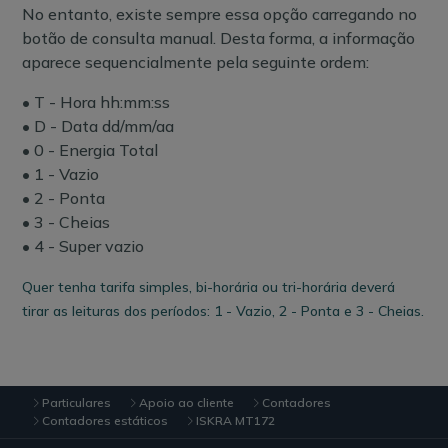
No entanto, existe sempre essa opção carregando no
botão de consulta manual. Desta forma, a informação
aparece sequencialmente pela seguinte ordem:
• T - Hora hh:mm:ss
• D - Data dd/mm/aa
• 0 - Energia Total
• 1 - Vazio
• 2 - Ponta
• 3 - Cheias
• 4 - Super vazio
Quer tenha tarifa simples, bi-horária ou tri-horária deverá
tirar as leituras dos períodos: 1 - Vazio, 2 - Ponta e 3 - Cheias.
Particulares
Apoio ao cliente
Contadores
Contadores estáticos
ISKRA MT172