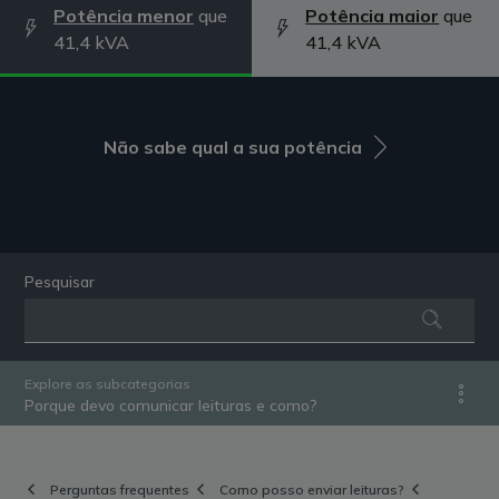
Potência menor
que
Potência maior
que
41,4 kVA
41,4 kVA
Não sabe qual a sua potência
Pesquisar
Explore as subcategorias
Porque devo comunicar leituras e como?
Perguntas frequentes
Como posso enviar leituras?