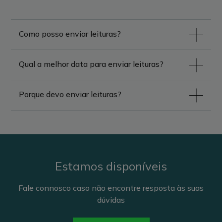
passar a informação validada ao comercializador (EDP
Introduza a nova leitura.
Comercial).
Ouvirá uma gravação repetindo o número
Como posso enviar leituras?
introduzido. Para confirmar prima 1); para
alterar, prima 2).
Qual a melhor data para enviar leituras?
Porque devo enviar leituras?
Estamos disponíveis
Fale connosco caso não encontre resposta às suas
dúvidas