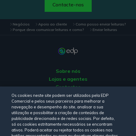
Contacte-nos
Negócios
Apoio ao cliente
Como posso enviar leituras?
Porque devo comunicar leituras e como?
Enviar leituras
Sobre nós
Lojas e agentes
Contactos
Apoio ao Cliente
Os cookies neste site podem ser utilizados pela EDP
Comercial e pelos seus parceiros para melhorar a
Origem da energia
navegação e desempenho do site, analisar a sua
Livro de Reclamações
utilização e possibilitar a criação de conteúdos de
publicidade direcionada e de redes sociais. Por defeito,
só os cookies estritamente necessários se encontram
Consulte a nossa
Política de privacidade,
Política de cookies
,
ativos. Poderá aceitar ou rejeitar todos os cookies nos
botões apresentados ou gerir ou desativar alguns destes