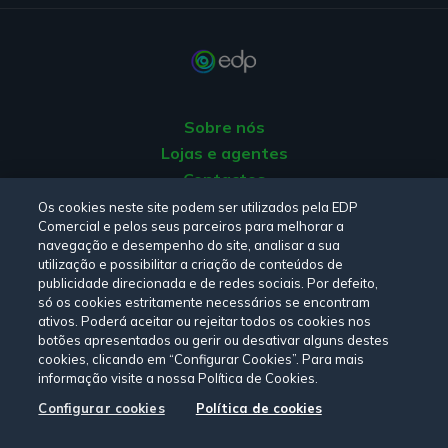
Sobre nós
Lojas e agentes
Contactos
Apoio ao Cliente
Os cookies neste site podem ser utilizados pela EDP
Comercial e pelos seus parceiros para melhorar a
Origem da energia
navegação e desempenho do site, analisar a sua
Livro de Reclamações
utilização e possibilitar a criação de conteúdos de
publicidade direcionada e de redes sociais. Por defeito,
só os cookies estritamente necessários se encontram
Consulte a nossa
Política de privacidade,
Política de cookies
,
ativos. Poderá aceitar ou rejeitar todos os cookies nos
botões apresentados ou gerir ou desativar alguns destes
Termos e Condições
e
Declaração de Acessibilidade.
cookies, clicando em “Configurar Cookies”. Para mais
informação visite a nossa Política de Cookies.
Configurar cookies
Política de cookies
Siga-nos: