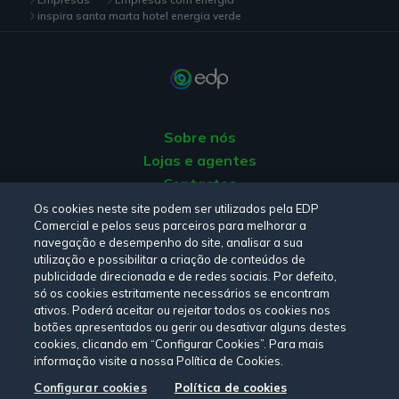
inspira santa marta hotel energia verde
Sobre nós
Lojas e agentes
Contactos
Apoio ao Cliente
Os cookies neste site podem ser utilizados pela EDP
Comercial e pelos seus parceiros para melhorar a
Origem da energia
navegação e desempenho do site, analisar a sua
Livro de Reclamações
utilização e possibilitar a criação de conteúdos de
publicidade direcionada e de redes sociais. Por defeito,
só os cookies estritamente necessários se encontram
Consulte a nossa
Política de privacidade,
Política de cookies
,
ativos. Poderá aceitar ou rejeitar todos os cookies nos
botões apresentados ou gerir ou desativar alguns destes
Termos e Condições
e
Declaração de Acessibilidade.
cookies, clicando em “Configurar Cookies”. Para mais
informação visite a nossa Política de Cookies.
Configurar cookies
Política de cookies