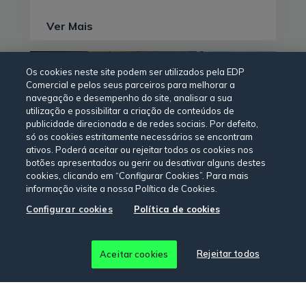
Ver Mais
Os cookies neste site podem ser utilizados pela EDP
Comercial e pelos seus parceiros para melhorar a
navegação e desempenho do site, analisar a sua
utilização e possibilitar a criação de conteúdos de
publicidade direcionada e de redes sociais. Por defeito,
só os cookies estritamente necessários se encontram
ativos. Poderá aceitar ou rejeitar todos os cookies nos
botões apresentados ou gerir ou desativar alguns destes
Casos de sucesso
cookies, clicando em “Configurar Cookies”. Para mais
informação visite a nossa Política de Cookies.
29 abril 2022
Configurar cookies
Política de cookies
A Bolseira: o futuro das
embalagens sustentáveis
Rejeitar todos
Aceitar cookies
Conheça aqui as várias medidas de
sustentabilidade levadas a cabo pela
empresa portuguesa A Bolseira, em