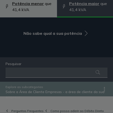
Potência menor
que
Potência maior
que
41,4 kVA
41,4 kVA
Não sabe qual a sua potência
Pesquisar
Explore as subcategorias
Sobre a Área de Cliente Empresas - a área de cliente da sua
empresa
Perguntas Frequentes
Como posso aderir ao Débito Direto