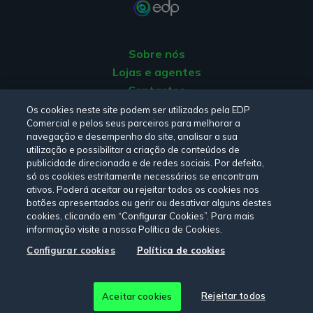
Sobre nós
Lojas e agentes
Contactos
Apoio ao Cliente
Os cookies neste site podem ser utilizados pela EDP
Comercial e pelos seus parceiros para melhorar a
Origem da energia
navegação e desempenho do site, analisar a sua
Livro de Reclamações
utilização e possibilitar a criação de conteúdos de
publicidade direcionada e de redes sociais. Por defeito,
só os cookies estritamente necessários se encontram
Consulte a nossa
Política de privacidade,
Política de cookies
,
ativos. Poderá aceitar ou rejeitar todos os cookies nos
botões apresentados ou gerir ou desativar alguns destes
Termos e Condições
e
Declaração de Acessibilidade.
cookies, clicando em “Configurar Cookies”. Para mais
informação visite a nossa Política de Cookies.
Configurar cookies
Política de cookies
Siga-nos:
© Copyright 2026 - EDP Comercial. Todos os direitos
Rejeitar todos
Aceitar cookies
reservados