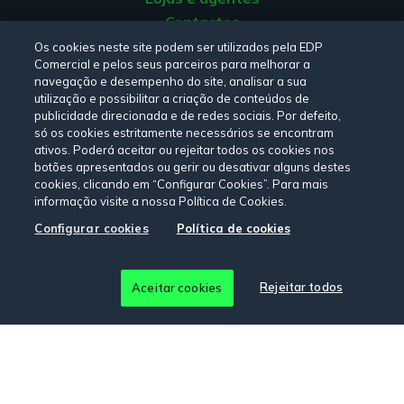
Contactos
Apoio ao Cliente
Os cookies neste site podem ser utilizados pela EDP
Comercial e pelos seus parceiros para melhorar a
Origem da energia
navegação e desempenho do site, analisar a sua
Livro de Reclamações
utilização e possibilitar a criação de conteúdos de
publicidade direcionada e de redes sociais. Por defeito,
só os cookies estritamente necessários se encontram
Consulte a nossa
Política de privacidade,
Política de cookies
,
ativos. Poderá aceitar ou rejeitar todos os cookies nos
botões apresentados ou gerir ou desativar alguns destes
Termos e Condições
e
Declaração de Acessibilidade.
cookies, clicando em “Configurar Cookies”. Para mais
informação visite a nossa Política de Cookies.
Configurar cookies
Política de cookies
Siga-nos:
© Copyright 2026 - EDP Comercial. Todos os direitos
Rejeitar todos
Aceitar cookies
reservados