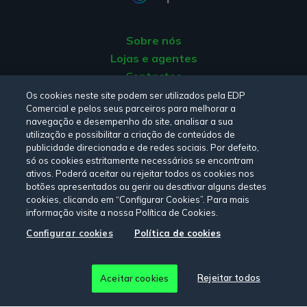
Sobre nós
Lojas e agentes
Contactos
Apoio ao cliente
Os cookies neste site podem ser utilizados pela EDP
Comercial e pelos seus parceiros para melhorar a
Origem da energia
navegação e desempenho do site, analisar a sua
Livro de reclamações
utilização e possibilitar a criação de conteúdos de
publicidade direcionada e de redes sociais. Por defeito,
só os cookies estritamente necessários se encontram
Consulte a nossa
Política de privacidade,
Política de cookies
,
ativos. Poderá aceitar ou rejeitar todos os cookies nos
Termos e Condições
e
Declaração de Acessibilidade.
botões apresentados ou gerir ou desativar alguns destes
cookies, clicando em “Configurar Cookies”. Para mais
informação visite a nossa Política de Cookies.
Configurar cookies
Política de cookies
Siga-nos:
© Copyright 2026 - EDP Comercial. Todos os direitos
Rejeitar todos
Aceitar cookies
reservados