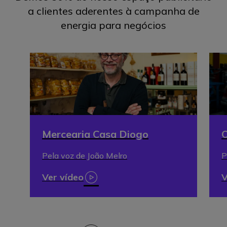
a clientes aderentes à campanha de
energia para negócios
Mercearia Casa Diogo
O
Pela voz de João Melro
P
Ver vídeo
V